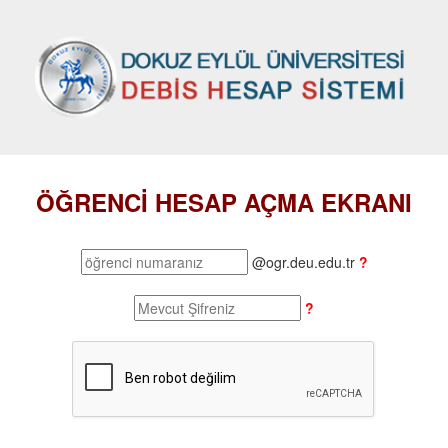
ÖĞRENCİ HESAP AÇMA EKRANI
@ogr.deu.edu.tr
?
?